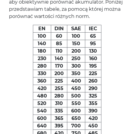
aby obiektywnie porównać akumulator. Poniżej
przedstawiam tabele, za pomocą której można
porównać wartości różnych norm.
EN
DIN
SAE
IEC
100
60
100
65
140
85
150
95
180
110
200
130
230
140
250
160
280
170
300
195
330
200
350
225
360
225
400
260
420
255
450
290
480
280
500
325
520
310
550
355
540
335
600
390
600
365
650
420
640
395
700
450
680
420
750
485