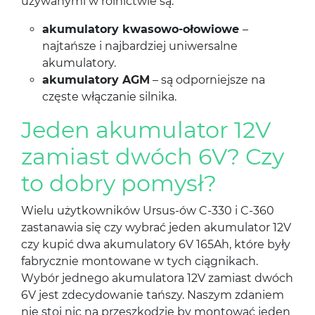
używanymi w rolnictwie są:
akumulatory kwasowo-ołowiowe
–
najtańsze i najbardziej uniwersalne
akumulatory.
akumulatory AGM
– są odporniejsze na
częste włączanie silnika.
Jeden akumulator 12V
zamiast dwóch 6V? Czy
to dobry pomysł?
Wielu użytkowników Ursus-ów C-330 i C-360
zastanawia się czy wybrać jeden akumulator 12V
czy kupić dwa akumulatory 6V 165Ah, które były
fabrycznie montowane w tych ciągnikach.
Wybór jednego akumulatora 12V zamiast dwóch
6V jest zdecydowanie tańszy. Naszym zdaniem
nie stoi nic na przeszkodzie by montować jeden