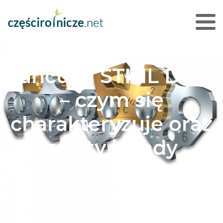
Łańcuch STIHL Duro
– czym się
charakteryzuje oraz
zalety i wady